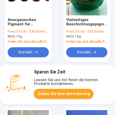
Anorganisches
Vielseitiges
Pigment für
Beschichtungspigmentzu
Brillanten Glasfarbe
für geschmolzenes
Preis:
$10.00 - $30.00/kilograms
Preis:
$10.00 - $50.00/kilograms
für Haus- und
Glas CAS-Nr. 65997-
MOQ:
1 kg
MOQ:
1 kg
Architekturanwendungen
18-4 / 68187-49-5
Holen Sie sich aktuelle Preis
Holen Sie sich aktuelle Preis
Kontakt
Kontakt
Sparen Sie Zeit
Lassen Sie uns mit Ihnen die besten
Produkte kontaktieren.
Geben Sie Ihre Anforderung