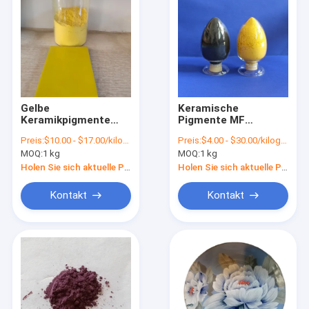
Gelbe
Keramische
Keramikpigmente
Pigmente MF
EINECS Nr. 269-075-7
ZrSiO4.Cd-S-Se für
Preis:
$10.00 - $17.00/kilograms
Preis:
$4.00 - $30.00/kilograms
für Keramikfarben
eine konstante
MOQ:
1 kg
MOQ:
1 kg
Glasurfarbe
Holen Sie sich aktuelle Preis
Holen Sie sich aktuelle Preis
Kontakt
Kontakt