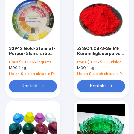
33942 Gold-Stannat-
ZrSiO4.Cd-S-Se MF
Purpur-Glanzfarbe
Keramikglasurpulver
für
für
Preis:
$100.00/kilograms 1-999 kilograms
Preis:
$4.00 - $30.00/kilograms
Kunststoffkautschuk
Kunststoffgummipigmen
MOQ:
1 kg
MOQ:
1 kg
Holen Sie sich aktuelle Preis
Holen Sie sich aktuelle Preis
Kontakt
Kontakt