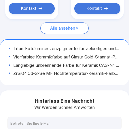
Frittierte Keramikglaze
Kontakt
Kontakt
Eisenoxidpigmente
Alle ansehen
ungrouped
Titan-Fotolumineszenzpigmente für vielseitiges und langlebiges Leuchten CAS-Nr. 201426-52-0
Vierfarbige Keramikfarbe auf Glasur Gold-Stannat-Purpur- und Eisenoxid-Kombination
Langlebige unbrennende Farbe für Keramik CAS-Nr. 65997-18-4 / 1345-24-0
ZrSiO4.Cd-S-Se MF Hochtemperatur-Keramik-Farbe-Glasur-Fleck für Titan
ZrSiO4.Cd-S-Se-Stil Hochtemperatur-Keramikfarbe Glasurfleck
SLG8803 Einbeziehung von roten keramischen Pigmenten für anorganische Pigmente
Langlebige gelbfleckige keramische Pigmente für Tinte CAS-Nr. 68187-15-5
Hinterlass Eine Nachricht
269-049-5 Zn Al2O4 Kobalt Blau Keramikpigmentlösung 2504
Wir Werden Schnell Antworten
Eisenoxid Rot für Baufarben Kunststoff Gummi Druckfarbe Keramikfarbe Asphalt Papierfarben
Dienst für die Verarbeitung von Hochtemperatur-Refraktär-Aluminiumseramikwalzen für Walzenöfen