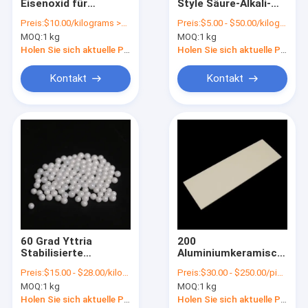
Eisenoxid für
Style Säure-Alkali-
Über uns
dauerhafte Säure-
resistente
Preis:
$10.00/kilograms >=25 kilograms
Preis:
$5.00 - $50.00/kilograms
und
Bleiglasfarbe für
MOQ:
1 kg
MOQ:
1 kg
Alkalibeständigkeit in
Glasgeschirr
Werksbesichtigung
Schlagbädern und
Holen Sie sich aktuelle Preis
Holen Sie sich aktuelle Preis
Glaswaren
Qualitätskontrolle
Kontakt
Kontakt
Kontakt mit uns
Bitte um ein Angebot
Keramische Pigmente
Glas-Anorganische Pigmente
60 Grad Yttria
200
Stabilisierte
Aluminiumkeramische
Industrie-Keramik-Komponenten
Zirkonia-Krolle
Platten für
Preis:
$15.00 - $28.00/kilograms
Preis:
$30.00 - $250.00/pieces
Schnitt
Hochtemperaturumgebu
Photolumineszierende Pigmente
MOQ:
1 kg
MOQ:
1 kg
Keramikkugeln
Holen Sie sich aktuelle Preis
Holen Sie sich aktuelle Preis